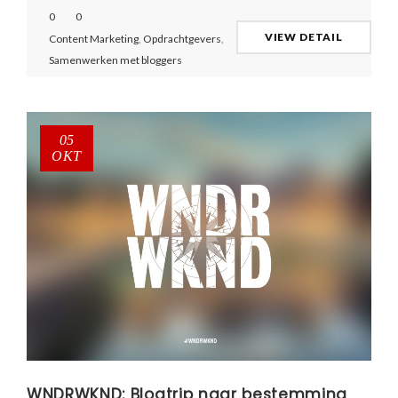
0
0
VIEW DETAIL
Content Marketing
,
Opdrachtgevers
,
Samenwerken met bloggers
05
OKT
WNDRWKND: Blogtrip naar bestemming