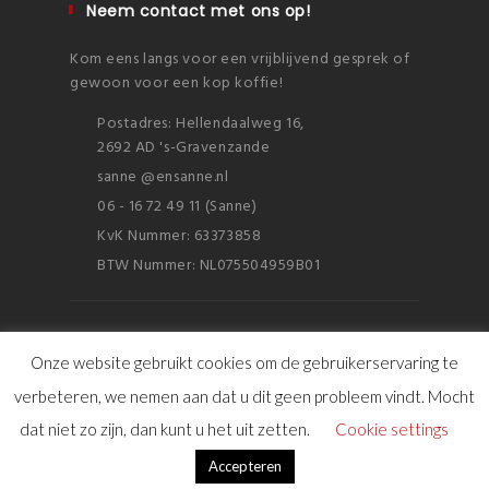
Neem contact met ons op!
Kom eens langs voor een vrijblijvend gesprek of
gewoon voor een kop koffie!
Postadres: Hellendaalweg 16,
2692 AD 's-Gravenzande
sanne @ensanne.nl
06 - 16 72 49 11 (Sanne)
KvK Nummer: 63373858
BTW Nummer: NL075504959B01
Onze website gebruikt cookies om de gebruikerservaring te
verbeteren, we nemen aan dat u dit geen probleem vindt. Mocht
© Copyright 2016 ensanne
dat niet zo zijn, dan kunt u het uit zetten.
Cookie settings
Sitemap
|
FAQ
|
Disclaimer & Cookies
|
Privacy verklaring
Accepteren
Algemene Voorwaarden
|
English Summary