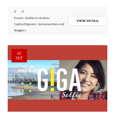
0
0
Events
,
Gelderse streken
,
VIEW DETAIL
Opdrachtgevers
,
Samenwerken met
bloggers
02
SEP