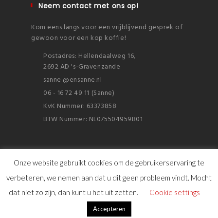
Neem contact met ons op!
Kom eens langs voor een vrijblijvend gesprek of
gewoon voor een kop koffie!
Postadres: Hellendaalweg 16,
2692 AD 's-Gravenzande
sanne @ensanne.nl
06 - 16 72 49 11 (Sanne)
KvK Nummer: 63373858
BTW Nummer: NL075504959B01
Onze website gebruikt cookies om de gebruikerservaring te
verbeteren, we nemen aan dat u dit geen probleem vindt. Mocht
© Copyright 2016 ensanne
dat niet zo zijn, dan kunt u het uit zetten.
Cookie settings
Sitemap
|
FAQ
|
Disclaimer & Cookies
|
Privacy verklaring
Accepteren
Algemene Voorwaarden
|
English Summary