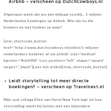
Airbnb – verscheen op DutchCowboys.nl
Afgelopen week zijn we een mijlpaal voorbij… 1 miljoen
Nederlandse boekingen op Airbnb. Wie zijn nu die
boekers en wat boeken ze waar?
[otw_shortcode_button
href=”http://www.dutchcowboys.nl/online/1-miljoen-
nederlanders-boekten-al-via-airbnb” size=”medium”
bgcolor=”#cb0000″ icon_position=”left” shape=”square”
target=”_blank”]Lees het artikel[/otw_shortcode_button]
Leidt storytelling tot meer directe
boekingen? – verscheen op Travelnext.nl
Mijn oud-collega Ellen van Hotel New York legt uit hoe
storytelling werkt bij hotels met een bijzondere