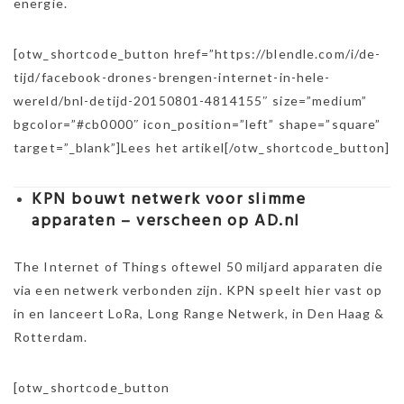
energie.
[otw_shortcode_button href=”https://blendle.com/i/de-
tijd/facebook-drones-brengen-internet-in-hele-
wereld/bnl-detijd-20150801-4814155″ size=”medium”
bgcolor=”#cb0000″ icon_position=”left” shape=”square”
target=”_blank”]Lees het artikel[/otw_shortcode_button]
KPN bouwt netwerk voor slimme
apparaten – verscheen op AD.nl
The Internet of Things oftewel 50 miljard apparaten die
via een netwerk verbonden zijn. KPN speelt hier vast op
in en lanceert LoRa, Long Range Netwerk, in Den Haag &
Rotterdam.
[otw_shortcode_button