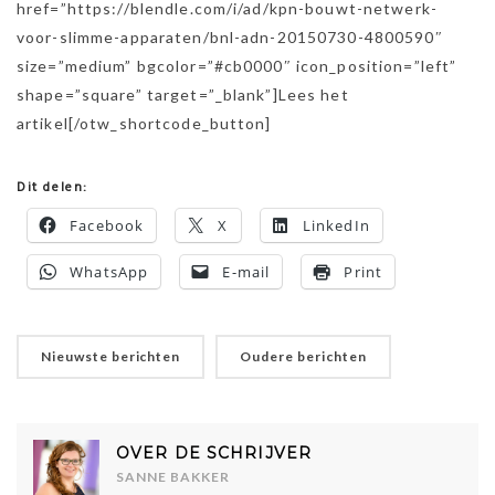
href=”https://blendle.com/i/ad/kpn-bouwt-netwerk-
voor-slimme-apparaten/bnl-adn-20150730-4800590″
size=”medium” bgcolor=”#cb0000″ icon_position=”left”
shape=”square” target=”_blank”]Lees het
artikel[/otw_shortcode_button]
Dit delen:
Facebook
X
LinkedIn
WhatsApp
E-mail
Print
Nieuwste berichten
Oudere berichten
OVER DE SCHRIJVER
SANNE BAKKER