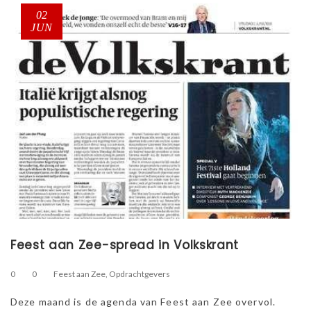
02
JUN
Feest aan Zee-spread in Volkskrant
0
0
Feest aan Zee
,
Opdrachtgevers
Deze maand is de agenda van Feest aan Zee overvol.