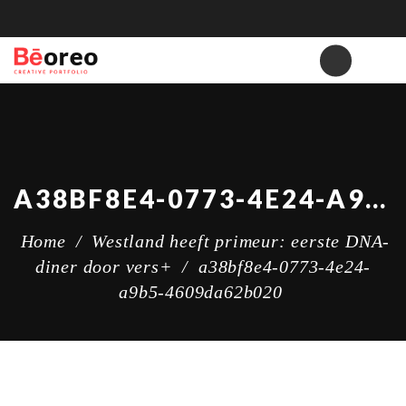
A38BF8E4-0773-4E24-A9B5-4609DA62B020
Home
/
Westland heeft primeur: eerste DNA-
diner door vers+
/
a38bf8e4-0773-4e24-
a9b5-4609da62b020