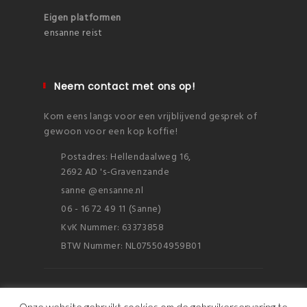
Eigen platformen
ensanne reist
Neem contact met ons op!
Kom eens langs voor een vrijblijvend gesprek of
gewoon voor een kop koffie!
Postadres: Hellendaalweg 16,
2692 AD 's-Gravenzande
sanne @ensanne.nl
06 - 16 72 49 11 (Sanne)
KvK Nummer: 63373858
BTW Nummer: NL075504959B01