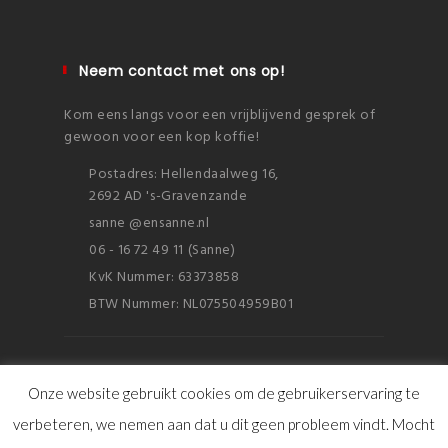
Neem contact met ons op!
Kom eens langs voor een vrijblijvend gesprek of
gewoon voor een kop koffie!
Postadres: Hellendaalweg 16,
2692 AD 's-Gravenzande
sanne @ensanne.nl
06 - 16 72 49 11 (Sanne)
KvK Nummer: 63373858
BTW Nummer: NL075504959B01
Onze website gebruikt cookies om de gebruikerservaring te
verbeteren, we nemen aan dat u dit geen probleem vindt. Mocht