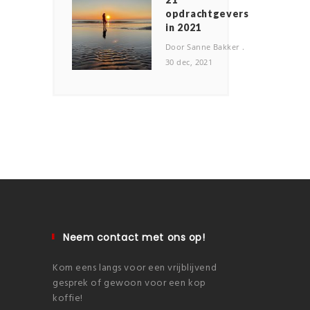
opdrachtgevers
in 2021
Door Sanne Bakker
30 dec, 2021
Neem contact met ons op!
Kom eens langs voor een vrijblijvend
gesprek of gewoon voor een kop
koffie!