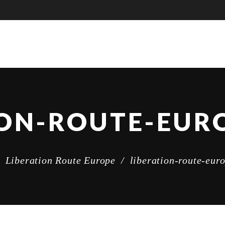
ION-ROUTE-EUR
/
Liberation Route Europe
/
liberation-route-eur