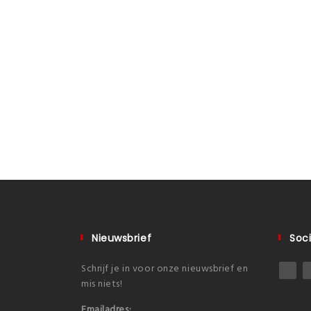
Nieuwsbrief
Soci
Schrijf je in voor onze nieuwsbrief en
mis niets!
Emailadres: