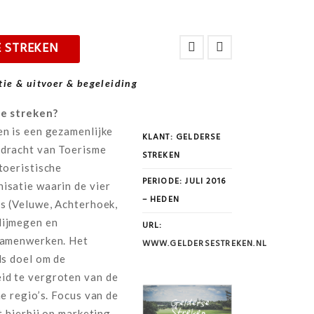
 STREKEN
tie & uitvoer & begeleiding
se streken?
en is een gezamenlijke
KLANT: GELDERSE
dracht van Toerisme
STREKEN
toeristische
PERIODE: JULI 2016
isatie waarin de vier
– HEDEN
’s (Veluwe, Achterhoek,
Nijmegen en
URL:
samenwerken. Het
WWW.GELDERSESTREKEN.NL
ls doel om de
d te vergroten van de
he regio’s. Focus van de
gt hierbij op marketing-