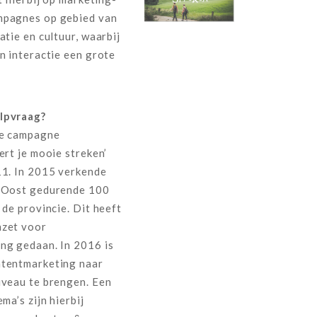
mpagnes op gebied van
atie en cultuur, waarbij
n interactie een grote
lpvraag?
le campagne
ert je mooie streken’
11. In 2015 verkende
 Oost gedurende 100
 de provincie. Dit heeft
nzet voor
ng gedaan. In 2016 is
tentmarketing naar
iveau te brengen. Een
ma’s zijn hierbij