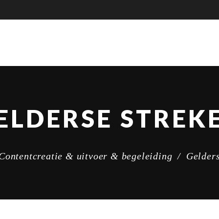
ELDERSE STREK
Contentcreatie & uitvoer & begeleiding
/
Gelders