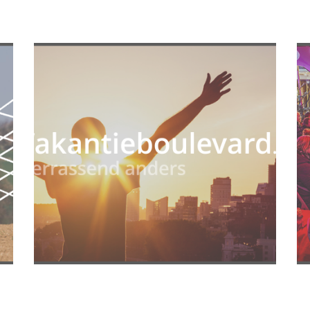
Contentcreatie & uitvoer & begeleiding
Strategie & planning