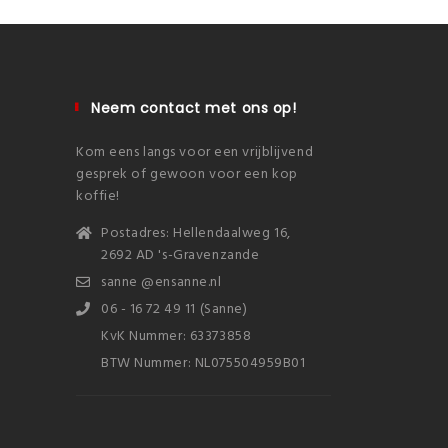
Neem contact met ons op!
Kom eens langs voor een vrijblijvend
gesprek of gewoon voor een kop
koffie!
Postadres: Hellendaalweg 16,
2692 AD 's-Gravenzande
sanne @ensanne.nl
06 - 16 72 49 11 (Sanne)
KvK Nummer: 63373858
BTW Nummer: NL075504959B01