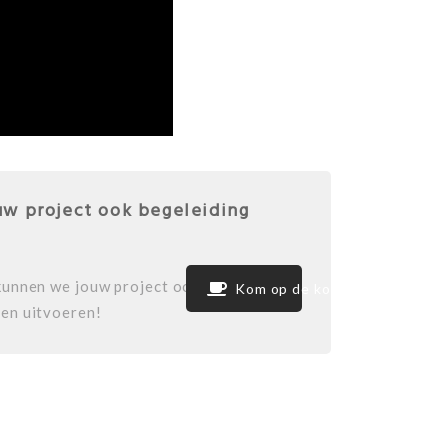
uw project ook begeleiding
kunnen we jouw project ook
Kom op de koffie!
 en uitvoeren!