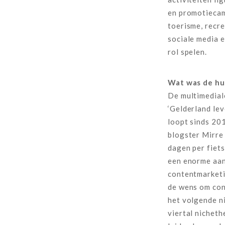
en promotieca
toerisme, recre
sociale media e
rol spelen.
Wat was de hu
De multimedia
‘Gelderland lev
loopt sinds 20
blogster Mirre
dagen per fiets
een enorme aa
contentmarketi
de wens om con
het volgende n
viertal nichethe