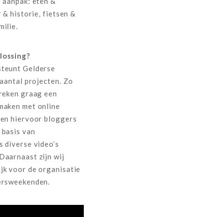
e aanpak: eten &
 & historie, fietsen &
ilie.
lossing?
steunt Gelderse
 aantal projecten. Zo
treken graag een
maken met online
ben hiervoor bloggers
 basis van
s diverse video’s
Daarnaast zijn wij
jk voor de organisatie
ersweekenden.