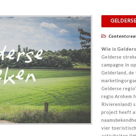
GELDERSE
Contentcrea
Wie is Gelder
Gelderse strek
campagne in op
Gelderland, de 
marketingorgan
Gelderse regio
regio Arnhem 
Rivierenland) 
project heeft a
naamsbekendhei
vier toeristisc
activiteiten li