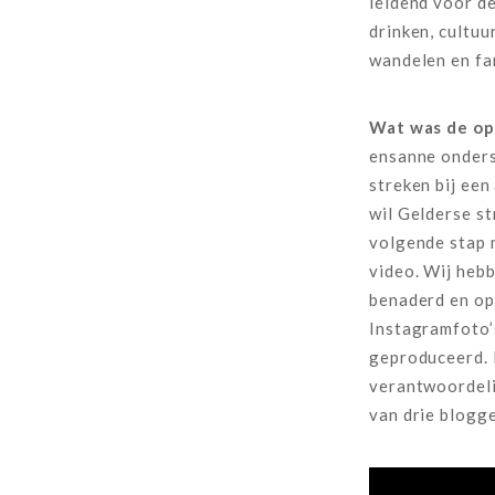
leidend voor d
drinken, cultuur
wandelen en fam
Wat was de op
ensanne onder
streken bij een
wil Gelderse s
volgende stap 
video. Wij heb
benaderd en op
Instagramfoto’
geproduceerd. 
verantwoordeli
van drie blogg