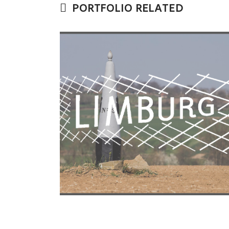
PORTFOLIO RELATED
&
Contentcreatie & uitvoer &
begeleiding