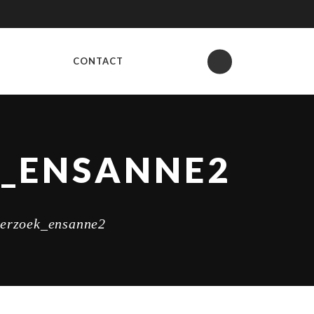
CONTACT
_ENSANNE2
derzoek_ensanne2