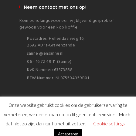
Neem contact met ons op!
Kom eens langs voor een vrijblijvend gesprek of
gewoon voor een kop koffie!
Postadres: Hellendaalweg 16,
2692 AD 's-Gravenzande
sanne @ensanne.nl
06 - 16 72 49 11 (Sanne)
KvK Nummer: 63373858
BTW Nummer: NL075504959B01
Onze website gebruikt cookies om de gebruikerservaring te
verbeteren, we nemen aan dat u dit geen probleem vindt. Mocht
© Copyright 2016 ensanne
dat niet zo zijn, dan kunt u het uit zetten.
Cookie settings
Sitemap
|
FAQ
|
Disclaimer & Cookies
|
Privacy verklaring
Accepteren