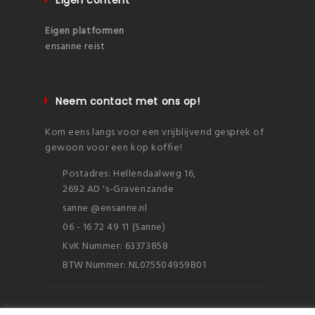
Eigen content
Eigen platformen
ensanne reist
Neem contact met ons op!
Kom eens langs voor een vrijblijvend gesprek of
gewoon voor een kop koffie!
Postadres: Hellendaalweg 16,
2692 AD 's-Gravenzande
sanne @ensanne.nl
06 - 16 72 49 11 (Sanne)
KvK Nummer: 63373858
BTW Nummer: NL075504959B01