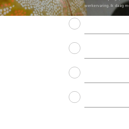
werkervaring. Ik daag m
Betrokken collega
Trends op het vizier
Hands-on & praktij
Divers netwerk