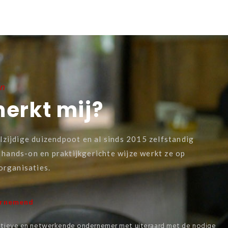
en
erkt mij?
elzijdige duizendpoot en al sinds 2015 zelfstandig
hands-on en praktijkgerichte wijze werkt ze op
 organisaties.
dernemend
eatieve en netwerkende ondernemer met uiteraard met de nodige