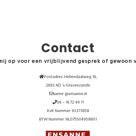
Contact
ij op voor een vrijblijvend gesprek of gewoon v
Postadres: Hellendaalweg 16,
2692 AD ‘s-Gravenzande
sanne @ensanne.nl
06 – 16 72 49 11
KvK Nummer: 63373858
BTW Nummer: NL075504959B01