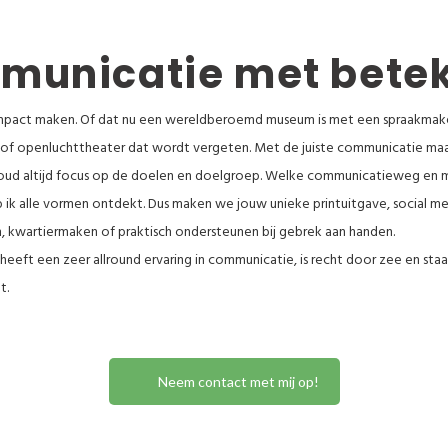
unicatie met bete
 impact maken. Of dat nu een wereldberoemd museum is met een spraakmak
f openluchttheater dat wordt vergeten. Met de juiste communicatie maak i
 Ik houd altijd focus op de doelen en doelgroep. Welke communicatieweg
eb ik alle vormen ontdekt. Dus maken we jouw unieke printuitgave, social me
en, kwartiermaken of praktisch ondersteunen bij gebrek aan handen.
 heeft een zeer allround ervaring in communicatie, is recht door zee en sta
t.
Neem contact met mij op!