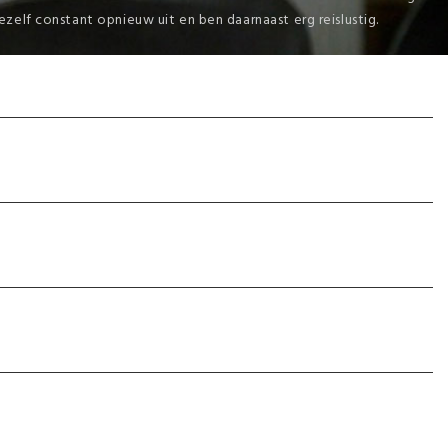
ezelf constant opnieuw uit en ben daarnaast erg reislustig.
kgericht