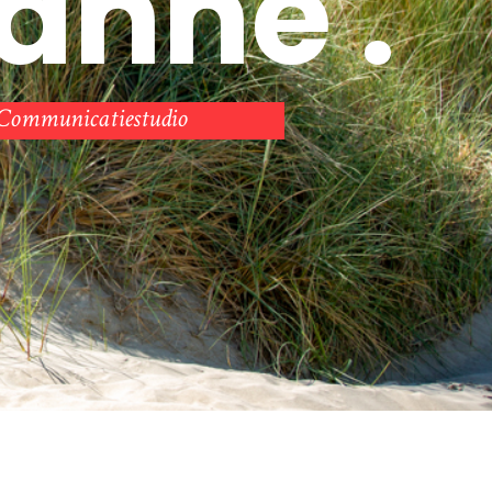
a
n
n
e
.
Communicatiestudio