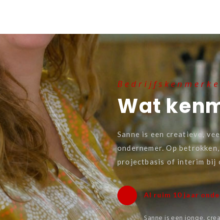
Bedrijfskenmerk
Wat kenm
Sanne is een creatieve, ve
ondernemer. Op betrokken, 
projectbasis of interim bij
Al ruim 10 jaar on
Sanne is een jonge, cr