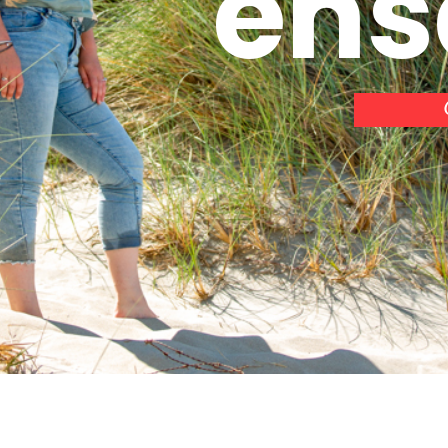
e
n
s