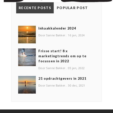
RECENTE POSTS
POPULAR POST
Inhaakkalender 2024
Door Sanne Bakker
16 jan, 2024
Frisse start! 8 x
marketingtrends om op te
focussen in 2022
Door Sanne Bakker
05 jan, 2022
2️1 opdrachtgevers in 2021
Door Sanne Bakker
30 dec, 2021