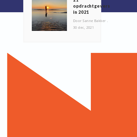
opdrachtgevers
in 2021
Door Sanne Bakker
30 dec, 2021