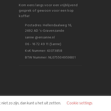
Kom eens langs voor een vrijblijvend
gesprek of gewoon voor een kop
koffie!
Postadres: Hellendaalweg 16,
2692 AD 's-Gravenzande
sanne @ensanne.nl
06 - 16 72 49 11 (Sanne)
KvK Nummer: 63373858
BTW Nummer: NL075504959B01
et zo zijn, dan kunt u het uit zetten.
Cookie settings
ookies
|
Privacy verklaring
Algemene Voorwaarden
|
English