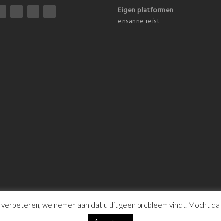
Eigen platformen
ensanne reist
erbeteren, we nemen aan dat u dit geen probleem vindt. Mocht dat ni
Sitemap
|
FAQ
|
Disclaimer & C