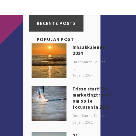
RECENTE POSTS
POPULAR POST
Inhaakkalender
2024
Door Sanne Bakker
16 jan, 2024
Frisse start! 8 x
marketingtrends
om op te
focussen in 2022
Door Sanne Bakker
05 jan, 2022
2️1