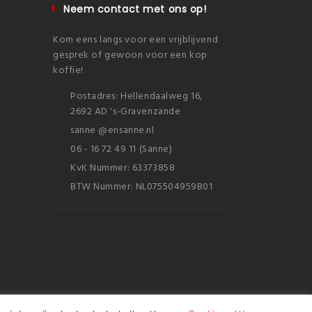
Neem contact met ons op!
Kom eens langs voor een vrijblijvend
gesprek of gewoon voor een kop
koffie!
Postadres: Hellendaalweg 16,
2692 AD 's-Gravenzande
sanne @ensanne.nl
06 - 16 72 49 11 (Sanne)
KvK Nummer: 63373858
BTW Nummer: NL075504959B01