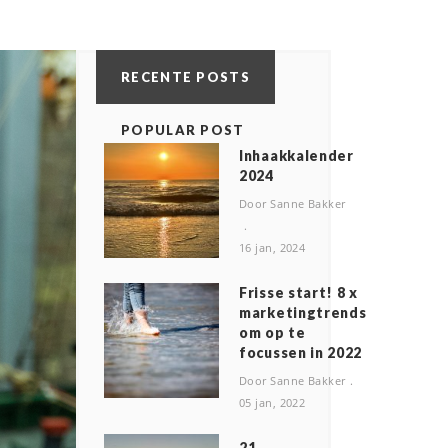
RECENTE POSTS
POPULAR POST
Inhaakkalender
2024
Door Sanne Bakker
16 jan, 2024
Frisse start! 8 x
marketingtrends
om op te
focussen in 2022
Door Sanne Bakker
05 jan, 2022
2️1