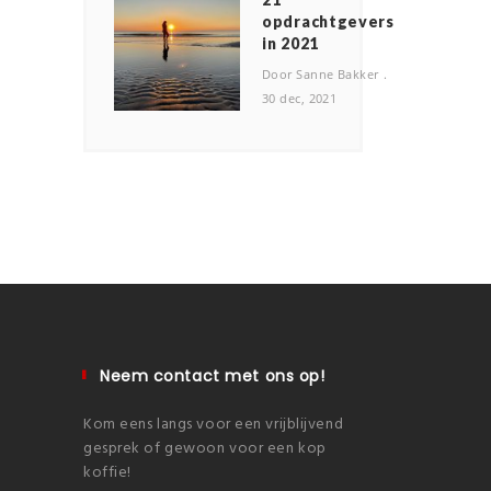
opdrachtgevers
in 2021
Door Sanne Bakker
30 dec, 2021
Neem contact met ons op!
Kom eens langs voor een vrijblijvend
gesprek of gewoon voor een kop
koffie!