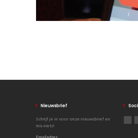
Nieuwsbrief
Soci
Schrijf je in voor onze nieuwsbrief en
mis niets!
Emailadres: