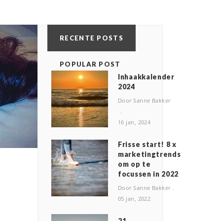
RECENTE POSTS
POPULAR POST
Inhaakkalender
2024
Door Sanne Bakker
16 jan, 2024
Frisse start! 8 x
marketingtrends
om op te
focussen in 2022
Door Sanne Bakker
05 jan, 2022
2️1