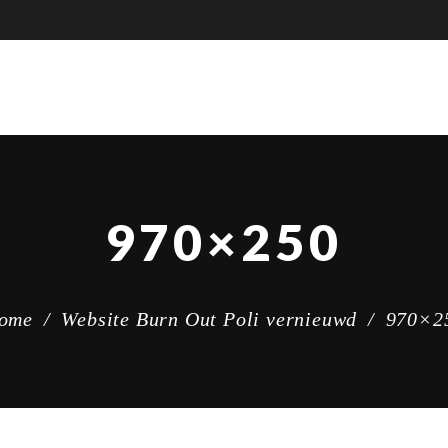
970×250
ome
/
Website Burn Out Poli vernieuwd
/
970×2