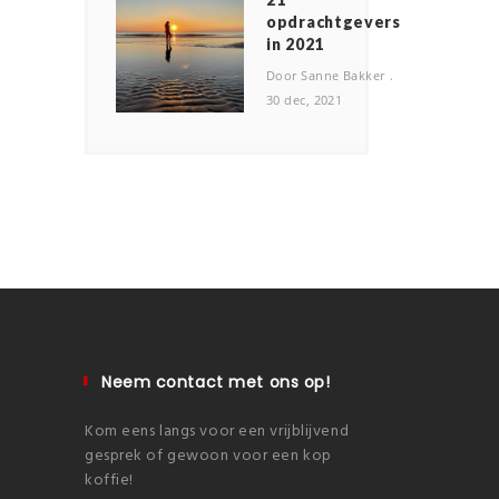
opdrachtgevers
in 2021
Door Sanne Bakker
30 dec, 2021
Neem contact met ons op!
Kom eens langs voor een vrijblijvend
gesprek of gewoon voor een kop
koffie!