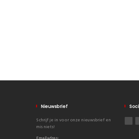
Nieuwsbrief
Soci
Schrijf je in voor onze nieuwsbrief en
mis niets!
Emailadres: