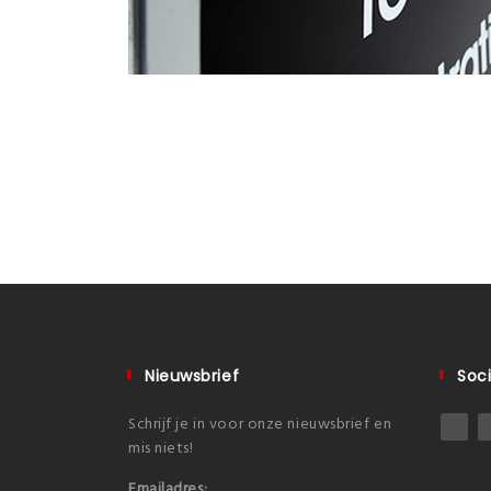
Nieuwsbrief
Soci
Schrijf je in voor onze nieuwsbrief en
mis niets!
Emailadres: