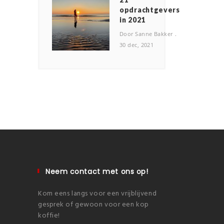
opdrachtgevers
in 2021
Door Sanne Bakker
30 dec, 2021
Neem contact met ons op!
Kom eens langs voor een vrijblijvend
gesprek of gewoon voor een kop
koffie!