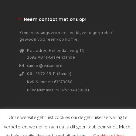
Neem contact met ons op!
Kom eens langs voor een vrijblijvend gesprek of
gewoon voor een kop koffie!
Postadres: Hellendaalweg 16,
2692 AD 's-Gravenzande
sanne @ensanne.nl
06 - 16 72 49 11 (Sanne)
KvK Nummer: 63373858
BTW Nummer: NL075504959B01
Onze website gebruikt cookies om de gebruikerservaring te
verbeteren, we nemen aan dat u dit geen probleem vindt. Mocht
© Copyright 2016 ensanne
dat niet zo zijn, dan kunt u het uit zetten.
Cookie settings